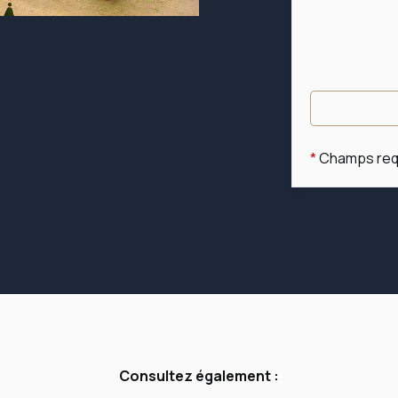
*
Champs req
Consultez également :