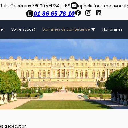
 Etats Généraux
78000 VERSAILLES
opheliafontaine.avoca
01 86 65 78 10
eil
Votre avocat
Domaines de compétence
Honoraires
es d'exécution