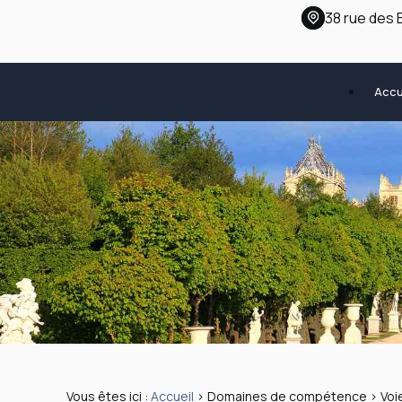
Panneau de gestion des cookies
38 rue des
Accu
Vous êtes ici :
Accueil
>
Domaines de compétence
> Voi