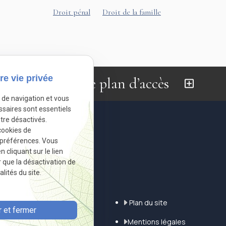
Droit pénal
Droit de la famille
re vie privée
Afficher le plan d’accès
e de navigation et vous
ssaires sont essentiels
tre désactivés.
cookies de
 préférences. Vous
cliquant sur le lien
r que la désactivation de
Informations
lités du site.
Accueil
Plan du site
 et fermer
Actualités
Mentions légales