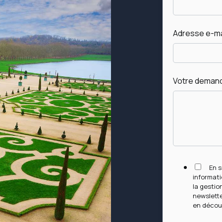
Adresse e-ma
Votre deman
En s
informati
la gestio
newslette
en découl